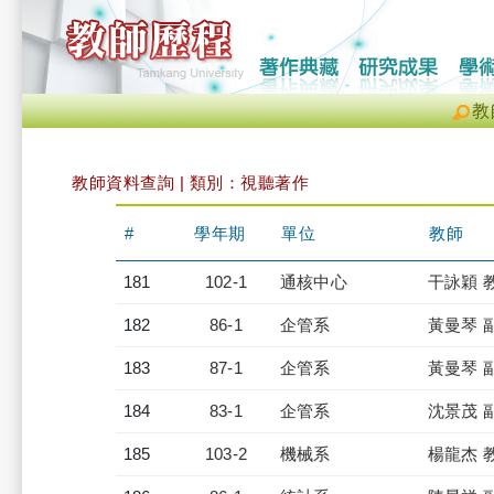
教
教師資料查詢 | 類別：視聽著作
#
學年期
單位
教師
181
102-1
通核中心
干詠穎 
182
86-1
企管系
黃曼琴 
183
87-1
企管系
黃曼琴 
184
83-1
企管系
沈景茂 
185
103-2
機械系
楊龍杰 