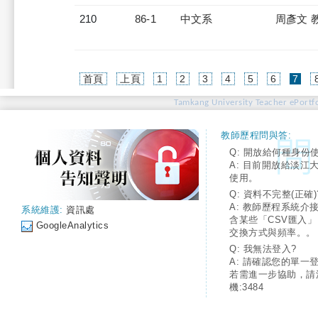
210
86-1
中文系
周彥文 
(cur
首頁
上頁
1
2
3
4
5
6
7
Tamkang University Teacher ePortfo
教師歷程問與答:
Q: 開放給何種身份
A: 目前開放給淡江
使用。
Q: 資料不完整(正確)
A: 教師歷程系統介
系統維護:
資訊處
含某些「CSV匯入
GoogleAnalytics
交換方式與頻率。。
Q: 我無法登入?
A: 請確認您的單一
若需進一步協助，請
機:3484