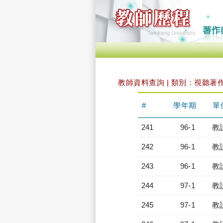
教師資料查詢 | 類別：視聽著
#
學年期
單
241
96-1
教
242
96-1
教
243
96-1
教
244
97-1
教
245
97-1
教