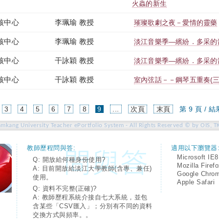
火蟲的新生
核中心
李珮瑜 教授
璀璨歌劇之夜－愛情的靈藥
核中心
李珮瑜 教授
淡江音樂季—繽紛．多采的
核中心
干詠穎 教授
淡江音樂季—繽紛．多采的
核中心
干詠穎 教授
室內弦話－－鋼琴五重奏(三)
(current)
3
4
5
6
7
8
9
...
次頁
末頁
第 9 頁 / 結
amkang University Teacher ePortfolio System - All Rights Reserved © by OIS, T
教師歷程問與答:
適用以下瀏覽器
Microsoft IE8
Q: 開放給何種身份使用?
Mozilla Firef
A: 目前開放給淡江大學教師(含專、兼任)
Google Chro
使用。
Apple Safari
Q: 資料不完整(正確)?
A: 教師歷程系統介接自七大系統，並包
含某些「CSV匯入」；分別有不同的資料
交換方式與頻率。。