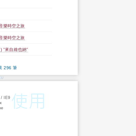
音樂時空之旅
音樂時空之旅
 ”來自維也納”
果 296 筆
KU
:
 / IE9
ox
me