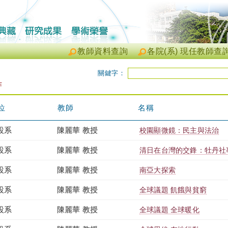
教師資料查詢
各院(系) 現任教師查
關鍵字：
作
位
教師
名稱
設系
陳麗華 教授
校園顯微鏡：民主與法治
設系
陳麗華 教授
清日在台灣的交鋒：牡丹社
設系
陳麗華 教授
南亞大探索
設系
陳麗華 教授
全球議題 飢餓與貧窮
設系
陳麗華 教授
全球議題 全球暖化