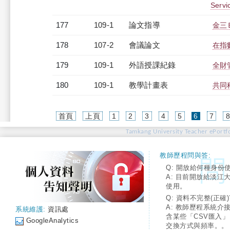
Servi
177
109-1
論文指導
金三
178
107-2
會議論文
在指
179
109-1
外語授課紀錄
全財管
180
109-1
教學計畫表
共同科
(current)
首頁
上頁
1
2
3
4
5
6
7
Tamkang University Teacher ePortfo
教師歷程問與答:
Q: 開放給何種身份
A: 目前開放給淡江
使用。
Q: 資料不完整(正確)
A: 教師歷程系統介
系統維護:
資訊處
含某些「CSV匯入
GoogleAnalytics
交換方式與頻率。。