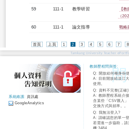
59
111-1
教學研習
【教
（2022
60
111-1
論文指導
戰略
(current)
首頁
上頁
1
2
3
4
5
6
7
Tamkang University Teacher ePortfo
教師歷程問與答:
Q: 開放給何種身份
A: 目前開放給淡江
使用。
Q: 資料不完整(正確)
A: 教師歷程系統介
系統維護:
資訊處
含某些「CSV匯入
GoogleAnalytics
交換方式與頻率。。
Q: 我無法登入?
A: 請確認您的單一
若需進一步協助，請
機:3484