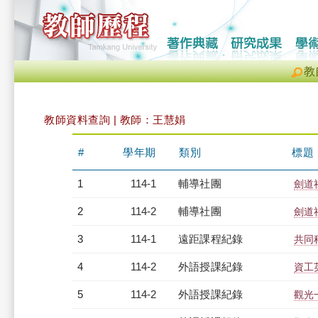
教
教師資料查詢 | 教師：王慧娟
#
學年期
類別
標題
1
114-1
輔導社團
劍道
2
114-2
輔導社團
劍道
3
114-1
遠距課程紀錄
共同科
4
114-2
外語授課紀錄
資工英
5
114-2
外語授課紀錄
觀光一