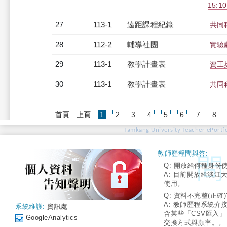
15:1
27
113-1
遠距課程紀錄
共同科
28
112-2
輔導社團
實驗
29
113-1
教學計畫表
資工英
30
113-1
教學計畫表
共同科
(current)
首頁
上頁
1
2
3
4
5
6
7
8
Tamkang University Teacher ePortfo
教師歷程問與答:
Q: 開放給何種身份
A: 目前開放給淡江
使用。
Q: 資料不完整(正確)
A: 教師歷程系統介
系統維護:
資訊處
含某些「CSV匯入
GoogleAnalytics
交換方式與頻率。。