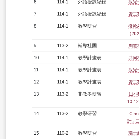
6
114-1
外語授課紀錄
觀光一
7
114-1
外語授課紀錄
資工英
8
114-1
教學研習
微軟AI
（2025
9
113-2
輔導社團
劍道
10
114-1
教學計畫表
共同科
11
114-1
教學計畫表
觀光一
12
114-1
教學計畫表
資工英
13
113-2
非教學研習
11
10 12
14
113-2
教學研習
iC
計」工作
15
110-2
教學研習
瑞士劇