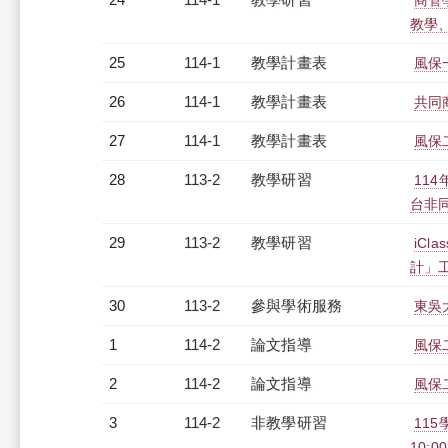
商管學
教學、研
25
114-1
教學計畫表
風保
26
114-1
教學計畫表
共同商
27
114-1
教學計畫表
風保二
28
113-2
教學研習
11
台非同步
29
113-2
教學研習
iC
計」工作
30
113-2
參與學術服務
東吳
1
114-2
論文指導
風保
2
114-2
論文指導
風保
3
114-2
非教學研習
11
10:00