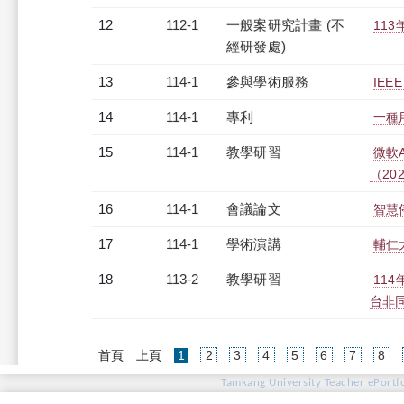
12
112-1
一般案研究計畫 (不
11
經研發處)
13
114-1
參與學術服務
IEEE 
14
114-1
專利
一種
15
114-1
教學研習
微軟AI
（2025
16
114-1
會議論文
智慧
17
114-1
學術演講
輔仁
18
113-2
教學研習
11
台非同步
(current)
首頁
上頁
1
2
3
4
5
6
7
8
Tamkang University Teacher ePortfo