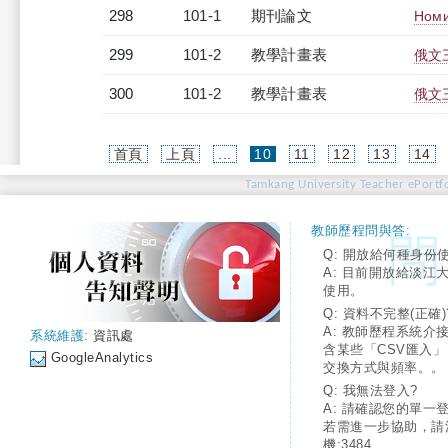
298
101-1
期刊論文
Номи
299
101-2
教學計畫表
俄文三
300
101-2
教學計畫表
俄文三
(current)
首頁
上頁
...
10
11
12
13
14
Tamkang University Teacher ePortfo
教師歷程問與答:
Q: 開放給何種身份
A: 目前開放給淡江
使用。
Q: 資料不完整(正確)
A: 教師歷程系統介
系統維護:
資訊處
含某些「CSV匯入
GoogleAnalytics
交換方式與頻率。。
Q: 我無法登入?
A: 請確認您的單一
若需進一步協助，請
機:3484