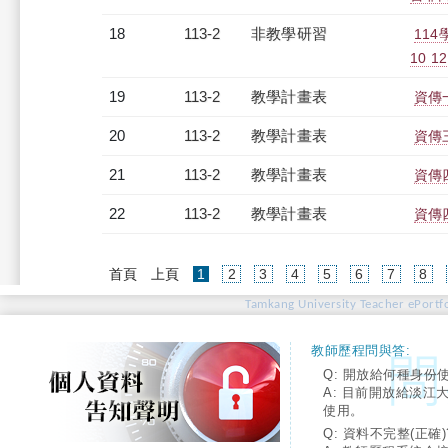
18
113-2
非教學研習
11
10 12
19
113-2
教學計畫表
資傳一
20
113-2
教學計畫表
資傳三
21
113-2
教學計畫表
資傳四
22
113-2
教學計畫表
資傳四
(current)
首頁
上頁
1
2
3
4
5
6
7
8
Tamkang University Teacher ePortfo
教師歷程問與答:
Q: 開放給何種身份
A: 目前開放給淡江
使用。
Q: 資料不完整(正確)