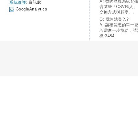
A: 教師歷程系統介
系統維護:
資訊處
含某些「CSV匯入
GoogleAnalytics
交換方式與頻率。。
Q: 我無法登入?
A: 請確認您的單一
若需進一步協助，請
機:3484