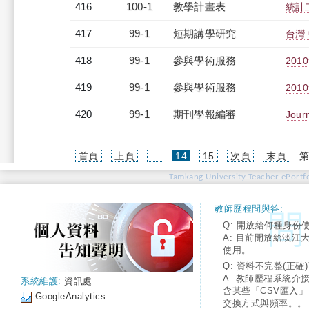
416
100-1
教學計畫表
統計二
417
99-1
短期講學研究
台灣 
418
99-1
參與學術服務
20
419
99-1
參與學術服務
20
420
99-1
期刊學報編審
Journ
(current)
首頁
上頁
...
14
15
次頁
末頁
第
Tamkang University Teacher ePortfo
教師歷程問與答:
Q: 開放給何種身份
A: 目前開放給淡江
使用。
Q: 資料不完整(正確)
A: 教師歷程系統介
系統維護:
資訊處
含某些「CSV匯入
GoogleAnalytics
交換方式與頻率。。