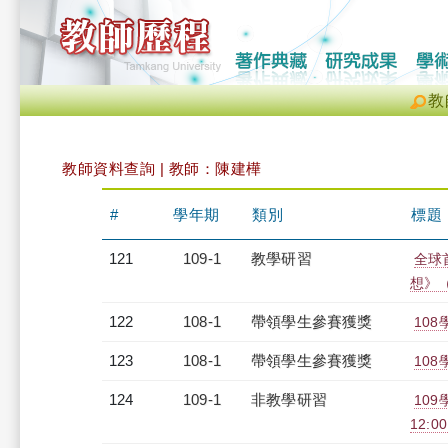
教
教師資料查詢 | 教師：陳建樺
#
學年期
類別
標題
121
109-1
教學研習
全球
想》（2
122
108-1
帶領學生參賽獲獎
10
123
108-1
帶領學生參賽獲獎
10
124
109-1
非教學研習
109
12:0