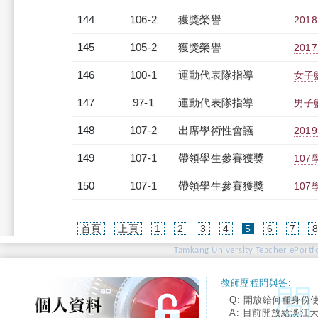
144
106-2
獲獎榮譽
201
145
105-2
獲獎榮譽
201
146
100-1
運動代表隊指導
女子
147
97-1
運動代表隊指導
男子
148
107-2
出席學術性會議
20
149
107-1
帶領學生參賽獲獎
10
150
107-1
帶領學生參賽獲獎
10
(current)
首頁
上頁
1
2
3
4
5
6
7
Tamkang University Teacher ePortfo
教師歷程問與答:
Q: 開放給何種身份
A: 目前開放給淡江