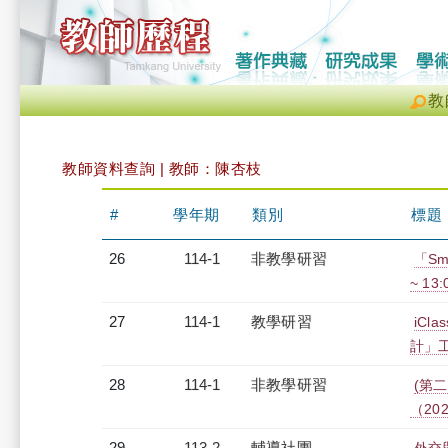
教
教師資料查詢 | 教師：陳杏枝
#
學年期
類別
標題
26
114-1
非教學研習
「Sm
~ 13
27
114-1
教學研習
iC
計」工作
28
114-1
非教學研習
(第
（2025
29
113-2
輔導社團