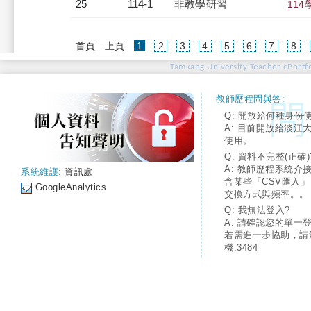
25
114-1
非教學研習
114
(current)
首頁
上頁
1
2
3
4
5
6
7
8
Tamkang University Teacher ePortfo
教師歷程問與答:
Q: 開放給何種身份
A: 目前開放給淡江
使用。
Q: 資料不完整(正確)
A: 教師歷程系統介
系統維護:
資訊處
含某些「CSV匯入
GoogleAnalytics
交換方式與頻率。。
Q: 我無法登入?
A: 請確認您的單一
若需進一步協助，請
機:3484