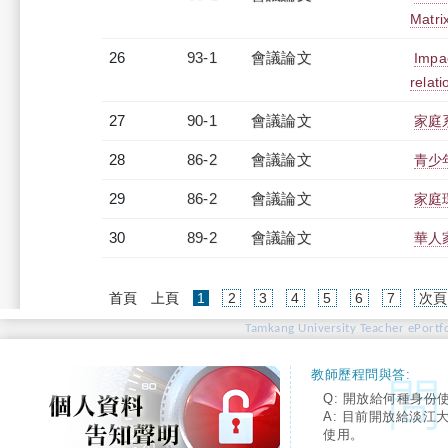
Matri
26
93-1
會議論文
Impac
relat
27
90-1
會議論文
家庭
28
86-2
會議論文
青少
29
86-2
會議論文
家庭
30
89-2
會議論文
華人
(current)
首頁
上頁
1
2
3
4
5
6
7
次頁
Tamkang University Teacher ePortfo
教師歷程問與答:
Q: 開放給何種身份
A: 目前開放給淡江
使用。