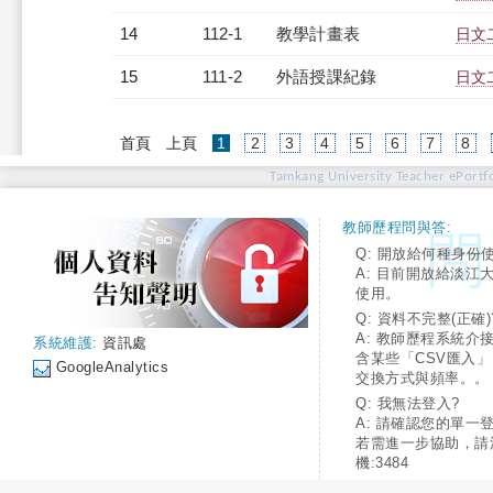
14
112-1
教學計畫表
日文二
15
111-2
外語授課紀錄
日文二
(current)
首頁
上頁
1
2
3
4
5
6
7
8
Tamkang University Teacher ePortfo
教師歷程問與答:
Q: 開放給何種身份
A: 目前開放給淡江
使用。
Q: 資料不完整(正確)
A: 教師歷程系統介
系統維護:
資訊處
含某些「CSV匯入
GoogleAnalytics
交換方式與頻率。。
Q: 我無法登入?
A: 請確認您的單一
若需進一步協助，請
機:3484