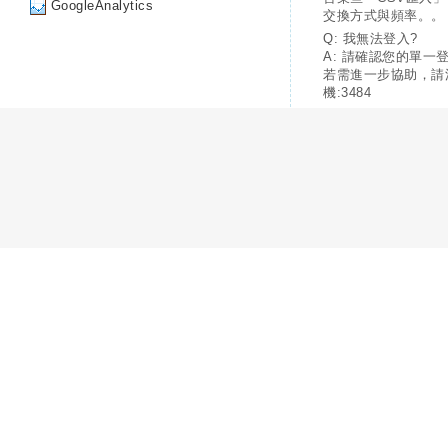
GoogleAnalytics
交換方式與頻率。。
Q: 我無法登入?
A: 請確認您的單一
若需進一步協助，請
機:3484