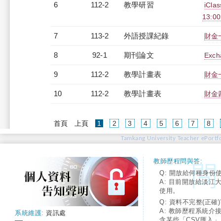
6
112-2
教學研習
iCl
13:0
7
113-2
外語授課紀錄
財金一
8
92-1
期刊論文
Excha
9
112-2
教學計畫表
財金一
10
112-2
教學計畫表
財金四
(current)
首頁
上頁
1
2
3
4
5
6
7
8
Tamkang University Teacher ePortfo
教師歷程問與答:
Q: 開放給何種身份
A: 目前開放給淡江
使用。
Q: 資料不完整(正確)
A: 教師歷程系統介
系統維護:
資訊處
含某些「CSV匯入