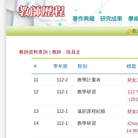
教
教師資料查詢 | 教師：段昌文
#
學年期
類別
標題
11
112-2
教學計畫表
財金三
12
112-1
教學研習
11
（2023
13
112-1
遠距課程紀錄
財金進
14
112-1
教學研習
iCl
14:0