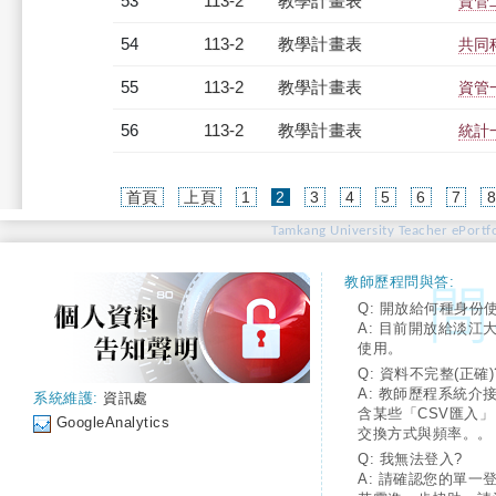
53
113-2
教學計畫表
資管二
54
113-2
教學計畫表
共同
55
113-2
教學計畫表
資管
56
113-2
教學計畫表
統計一
(current)
首頁
上頁
1
2
3
4
5
6
7
Tamkang University Teacher ePortfo
教師歷程問與答:
Q: 開放給何種身份
A: 目前開放給淡江
使用。
Q: 資料不完整(正確)
A: 教師歷程系統介
系統維護:
資訊處
含某些「CSV匯入
GoogleAnalytics
交換方式與頻率。。
Q: 我無法登入?
A: 請確認您的單一