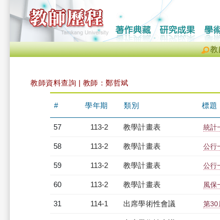
教
教師資料查詢 | 教師：鄭哲斌
#
學年期
類別
標題
57
113-2
教學計畫表
統計一
58
113-2
教學計畫表
公行一
59
113-2
教學計畫表
公行一
60
113-2
教學計畫表
風保一
31
114-1
出席學術性會議
第30