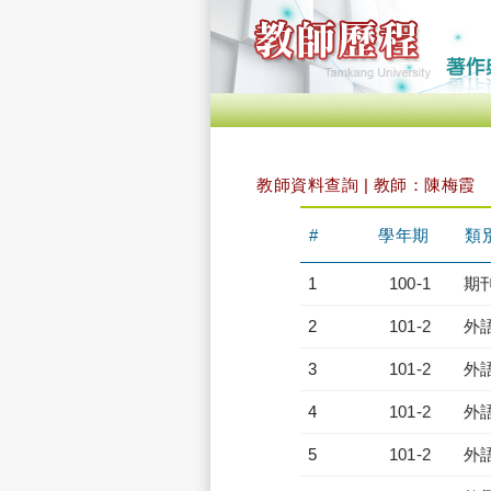
教師資料查詢 | 教師：陳梅霞
#
學年期
類
1
100-1
期
2
101-2
外
3
101-2
外
4
101-2
外
5
101-2
外