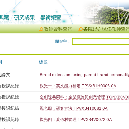
教師資料查詢
各院(系) 現任教師查
關鍵字：
別
標題
刊論文
Brand extension: using parent brand personalit
語授課紀錄
觀光一：英文能力檢定 TPVXB1H0006 0A
語授課紀錄
全創院共同科：企業概論與創業管理 TGNXB0V004
語授課紀錄
觀光四：研究方法 TPVXB4T0081 0A
語授課紀錄
觀光四：渡假村管理 TPVXB4V0072 0A