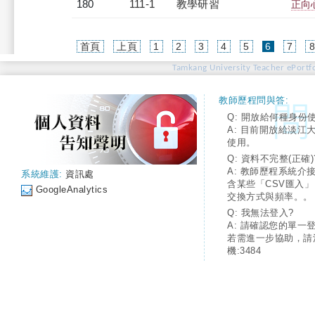
180
111-1
教學研習
正向心
(current)
首頁
上頁
1
2
3
4
5
6
7
Tamkang University Teacher ePortfo
教師歷程問與答:
Q: 開放給何種身份
A: 目前開放給淡江
使用。
Q: 資料不完整(正確)
A: 教師歷程系統介
系統維護:
資訊處
含某些「CSV匯入
GoogleAnalytics
交換方式與頻率。。
Q: 我無法登入?
A: 請確認您的單一
若需進一步協助，請
機:3484