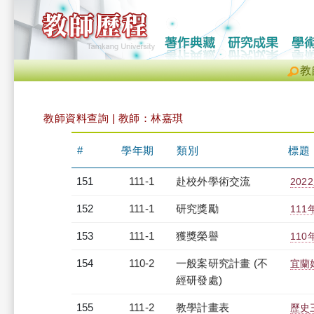
教
教師資料查詢 | 教師：林嘉琪
#
學年期
類別
標題
151
111-1
赴校外學術交流
20
152
111-1
研究獎勵
11
153
111-1
獲獎榮譽
11
154
110-2
一般案研究計畫 (不
宜蘭
經研發處)
155
111-2
教學計畫表
歷史三