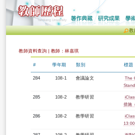
教
教師資料查詢 | 教師：林嘉琪
#
學年期
類別
標題
284
108-1
會議論文
The C
Stand
285
108-2
教學研習
iC
措施（2
286
108-2
教學研習
iCl
13:0
287
108-2
教學研習