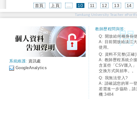
(current)
首頁
上頁
...
10
11
12
13
14
Tamkang University Teacher ePortfo
教師歷程問與答:
Q: 開放給何種身份
A: 目前開放給淡江
使用。
Q: 資料不完整(正確)
A: 教師歷程系統介
系統維護:
資訊處
含某些「CSV匯入
GoogleAnalytics
交換方式與頻率。。
Q: 我無法登入?
A: 請確認您的單一
若需進一步協助，請
機:3484