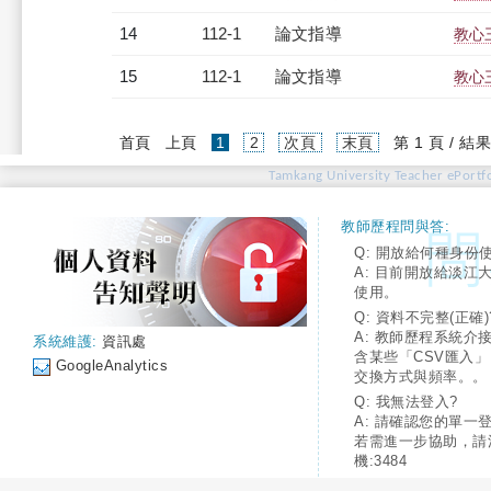
14
112-1
論文指導
教心
15
112-1
論文指導
教心
(current)
首頁
上頁
1
2
次頁
末頁
第 1 頁 / 結果
Tamkang University Teacher ePortfo
教師歷程問與答:
Q: 開放給何種身份
A: 目前開放給淡江
使用。
Q: 資料不完整(正確)
A: 教師歷程系統介
系統維護:
資訊處
含某些「CSV匯入
GoogleAnalytics
交換方式與頻率。。
Q: 我無法登入?
A: 請確認您的單一
若需進一步協助，請
機:3484