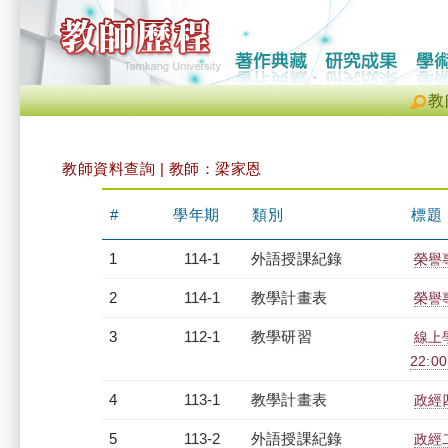
教
教師資料查詢 | 教師：梁家恩
#
學年期
類別
標題
1
114-1
外語授課紀錄
榮譽專
2
114-1
教學計畫表
榮譽專
3
112-1
教學研習
線上學
22:0
4
113-1
教學計畫表
政經四
5
113-2
外語授課紀錄
政經二