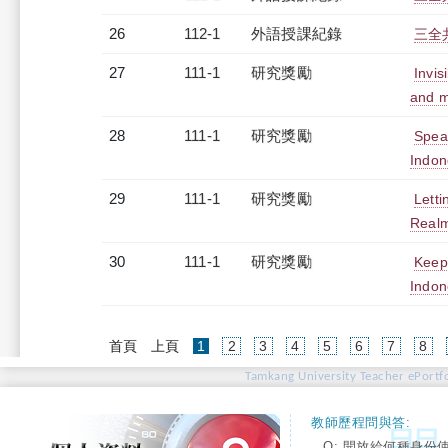
26
112-1
外語授課紀錄
三全
27
111-1
研究獎勵
Invis
and m
28
111-1
研究獎勵
Speak
Indon
29
111-1
研究獎勵
Letti
Real
30
111-1
研究獎勵
Keepe
Indon
(current)
首頁
上頁
1
2
3
4
5
6
7
8
Tamkang University Teacher ePortfo
教師歷程問與答:
Q: 開放給何種身份