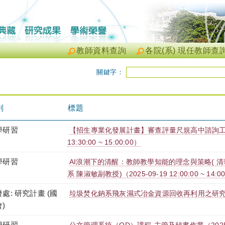
教師資料查詢
各院(系) 現任教師查
關鍵字：
別
標題
學研習
【招生專業化發展計畫】審查評量尺規高中諮詢工作坊（
13:30:00 ~ 15:00:00）
學研習
AI浪潮下的清醒：教師教學知能的理念與策略( 
系 陳淑敏副教授)（2025-09-19 12:00:00 ~ 14:0
處: 研究計畫 (國
垃圾焚化鈉系飛灰濕式冶金資源回收再利用之研
)
學研習