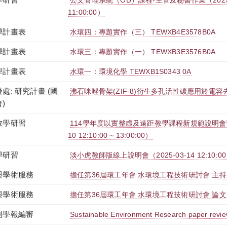
公文管理系統（OD）課程-主管及秘書作業（2025-08-0
11:00:00）
學計畫表
水環四：專題實作（三） TEWXB4E3578B0A
學計畫表
水環三：專題實作（一） TEWXB3E3576B0A
學計畫表
水環一：環境化學 TEWXB1S0343 0A
處: 研究計畫 (國
沸石咪唑骨架(ZIF-8)衍生多孔活性碳應用於電容去
)
教學研習
114學年度以實整虛及遠距教學課程新規範說明會暨實
10 12:10:00 ~ 13:00:00）
學研習
淡小虎教師版線上說明會（2025-03-14 12:10:00 ~
與學術服務
擔任第36屆環工年會 水環境工程技術研討會 主
與學術服務
擔任第36屆環工年會 水環境工程技術研討會 論
刊學報編審
Sustainable Environment Research paper revi