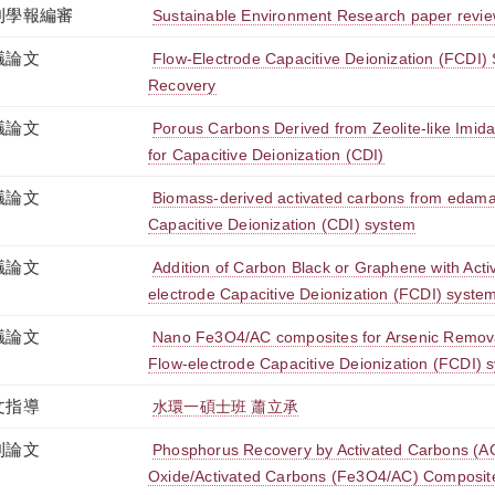
刊學報編審
Sustainable Environment Research paper revi
議論文
Flow-Electrode Capacitive Deionization (FCDI)
Recovery
議論文
Porous Carbons Derived from Zeolite-like Imid
for Capacitive Deionization (CDI)
議論文
Biomass-derived activated carbons from edamam
Capacitive Deionization (CDI) system
議論文
Addition of Carbon Black or Graphene with Acti
electrode Capacitive Deionization (FCDI) syste
議論文
Nano Fe3O4/AC composites for Arsenic Remova
Flow-electrode Capacitive Deionization (FCDI) 
文指導
水環一碩士班 蕭立承
刊論文
Phosphorus Recovery by Activated Carbons (A
Oxide/Activated Carbons (Fe3O4/AC) Composite