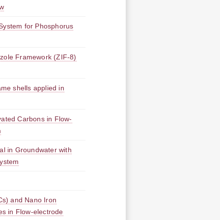
ew
 System for Phosphorus
azole Framework (ZIF-8)
e shells applied in
vated Carbons in Flow-
m
l in Groundwater with
system
Cs) and Nano Iron
s in Flow-electrode