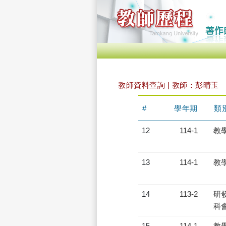
教師資料查詢 | 教師：彭晴玉
#
學年期
類
12
114-1
教
13
114-1
教
14
113-2
研發
科會
15
114-1
教