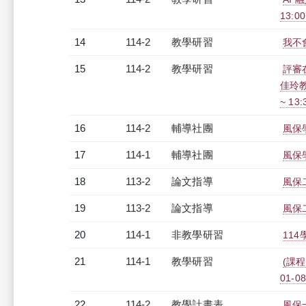
13:0
14
114-2
教學研習
我不會
15
114-2
教學研習
評審
佳玲教
~ 13
16
114-2
輔導社團
風保
17
114-1
輔導社團
風保
18
113-2
論文指導
風保
19
113-2
論文指導
風保
20
114-1
非教學研習
114
21
114-1
教學研習
(課程
01-08
22
114-2
教學計畫表
風保一