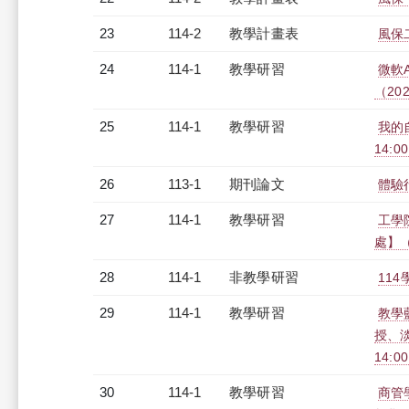
23
114-2
教學計畫表
風保二
24
114-1
教學研習
微軟AI
（2025
25
114-1
教學研習
我的自
14:0
26
113-1
期刊論文
體驗
27
114-1
教學研習
工學
處】（2
28
114-1
非教學研習
114
29
114-1
教學研習
教學
授、淡
14:0
30
114-1
教學研習
商管學