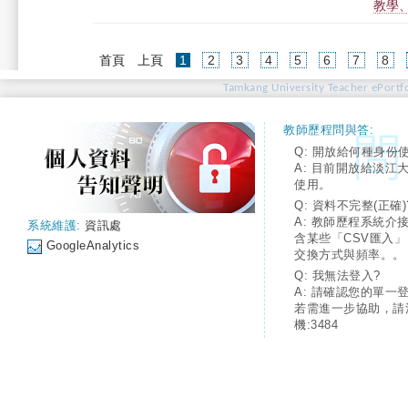
教學、研
(current)
首頁
上頁
1
2
3
4
5
6
7
8
Tamkang University Teacher ePortfo
教師歷程問與答:
Q: 開放給何種身份
A: 目前開放給淡江
使用。
Q: 資料不完整(正確)
A: 教師歷程系統介
系統維護:
資訊處
含某些「CSV匯入
GoogleAnalytics
交換方式與頻率。。
Q: 我無法登入?
A: 請確認您的單一
若需進一步協助，請
機:3484