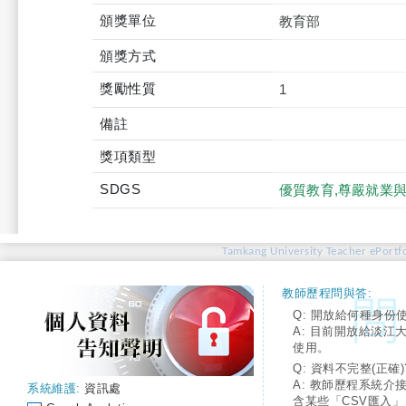
頒獎單位
教育部
頒獎方式
獎勵性質
1
備註
獎項類型
SDGS
優質教育,尊嚴就業
Tamkang University Teacher ePortfo
教師歷程問與答:
Q: 開放給何種身份
A: 目前開放給淡江
使用。
Q: 資料不完整(正確)
A: 教師歷程系統介
系統維護:
資訊處
含某些「CSV匯入