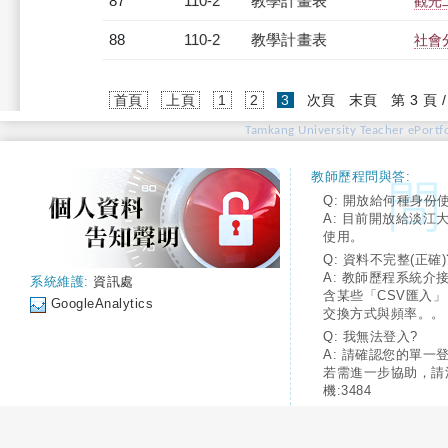
87
110-2
教學計畫表
觀光二
88
110-2
教學計畫表
社會分
(current)
首頁
上頁
1
2
3
次頁
末頁
第 3 頁 
Tamkang University Teacher ePortfo
教師歷程問與答:
Q: 開放給何種身份
A: 目前開放給淡江
使用。
Q: 資料不完整(正確)
A: 教師歷程系統介
系統維護:
資訊處
含某些「CSV匯入
GoogleAnalytics
交換方式與頻率。。
Q: 我無法登入?
A: 請確認您的單一
若需進一步協助，請
機:3484