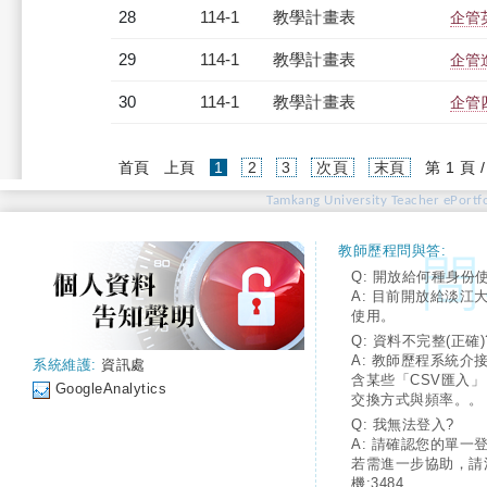
28
114-1
教學計畫表
企管英
29
114-1
教學計畫表
企管進
30
114-1
教學計畫表
企管四
(current)
首頁
上頁
1
2
3
次頁
末頁
第 1 頁 
Tamkang University Teacher ePortfo
教師歷程問與答:
Q: 開放給何種身份
A: 目前開放給淡江
使用。
Q: 資料不完整(正確)
A: 教師歷程系統介
系統維護:
資訊處
含某些「CSV匯入
GoogleAnalytics
交換方式與頻率。。
Q: 我無法登入?
A: 請確認您的單一
若需進一步協助，請
機:3484