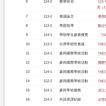
6
114-2
教學研習
11
習（20
7
113-2
會議論文
運用
8
113-2
專題指導
數位
9
114-1
帶領學生參賽獲獎
「T
10
113-1
出席學術性會議
TAE
11
114-1
參與國際學術活動
TAE
12
113-1
參與國際學術活動
國際
13
114-1
參與國際學術活動
TAE
14
112-2
參與國際學術活動
TAE
15
114-1
參與學術服務
淡江
16
114-1
外語授課紀錄
企管四