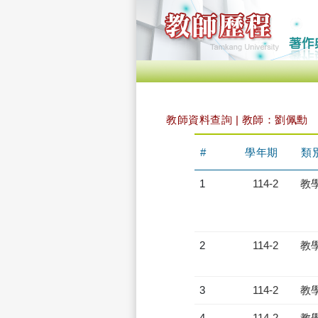
教師資料查詢 | 教師：劉佩勳
#
學年期
類
1
114-2
教
2
114-2
教
3
114-2
教
4
114-2
教