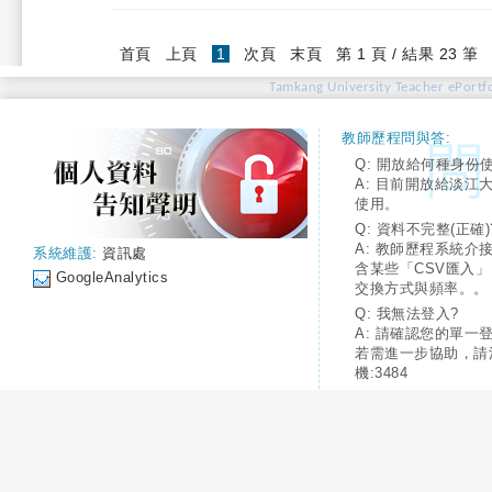
(current)
首頁
上頁
1
次頁
末頁
第 1 頁 / 結果 23 筆
Tamkang University Teacher ePortfo
教師歷程問與答:
Q: 開放給何種身份
A: 目前開放給淡江
使用。
Q: 資料不完整(正確)
A: 教師歷程系統介
系統維護:
資訊處
含某些「CSV匯入
GoogleAnalytics
交換方式與頻率。。
Q: 我無法登入?
A: 請確認您的單一
若需進一步協助，請
機:3484