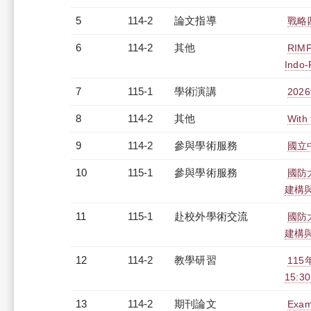
5
114-2
論文指導
戰略
6
114-2
其他
RIMPA
Indo-
7
115-1
學術演講
20
8
114-2
其他
With 
9
114-2
參與學術服務
國立
10
115-1
參與學術服務
國防
建構
11
115-1
赴校外學術交流
國防
建構
12
114-2
教學研習
115
15:30
13
114-2
期刊論文
Exami