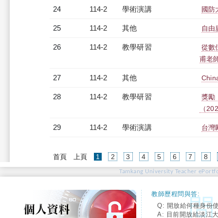
24
114-2
學術演講
國防
25
114-2
其他
自由
26
114-2
教學研習
從數
甫老師）
27
114-2
其他
China
28
114-2
教學研習
獎勵
（2026
29
114-2
學術演講
台灣
(current)
首頁
上頁
1
2
3
4
5
6
7
8
Tamkang University Teacher ePortfo
教師歷程問與答:
Q: 開放給何種身份
A: 目前開放給淡江