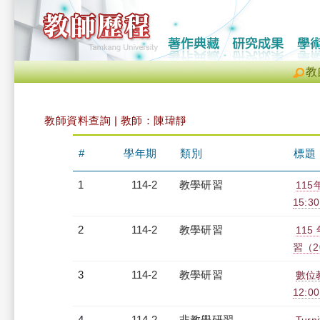
教
教師資料查詢 | 教師：陳瑋靜
#
學年期
類別
標題
1
114-2
教學研習
115
15:30
2
114-2
教學研習
11
習（20
3
114-2
教學研習
數位教
12:00
4
114-2
非教學研習