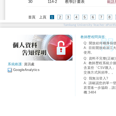
30
114-2
教學計畫表
歐語系
(current)
首頁
上頁
1
2
3
4
5
6
7
8
Tamkang University Teacher ePortfo
教師歷程問與答:
Q: 開放給何種身份
A: 目前開放給淡江
使用。
Q: 資料不完整(正確)
A: 教師歷程系統介
系統維護:
資訊處
含某些「CSV匯入
GoogleAnalytics
交換方式與頻率。。
Q: 我無法登入?
A: 請確認您的單一
若需進一步協助，請
機:3484