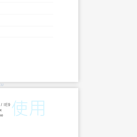
KU
:
 / IE9
ox
me