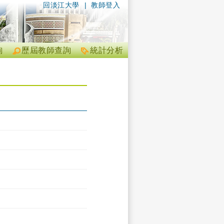
回淡江大學
|
教師登入
詢
歷屆教師查詢
統計分析