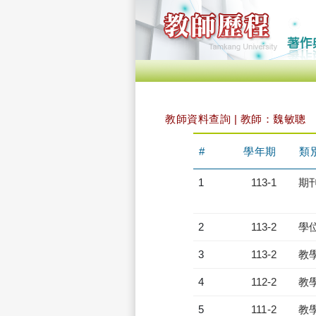
教師資料查詢 | 教師：魏敏聰
#
學年期
類
1
113-1
期
2
113-2
學
3
113-2
教
4
112-2
教
5
111-2
教