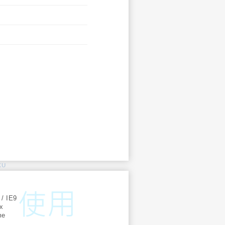
KU
:
 / IE9
ox
me