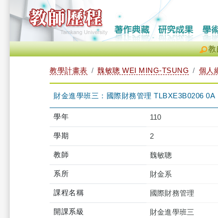
教
教學計畫表
魏敏聰 WEI MING-TSUNG
個人
財金進學班三：國際財務管理 TLBXE3B0206 0A
學年
110
學期
2
教師
魏敏聰
系所
財金系
課程名稱
國際財務管理
開課系級
財金進學班三