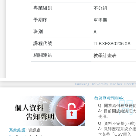
專業組別
不分組
學期序
單學期
班別
A
課程代號
TLBXE3B0206 0A
相關連結
教學計畫表
Tamkang University Teacher ePortfo
教師歷程問與答:
Q: 開放給何種身份
A: 目前開放給淡江
使用。
Q: 資料不完整(正確)
A: 教師歷程系統介
系統維護:
資訊處
含某些「CSV匯入