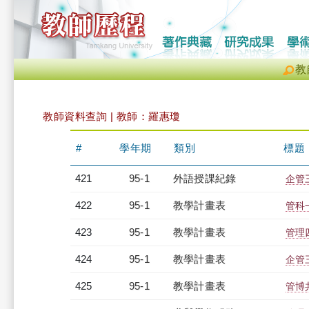
教
教師資料查詢 | 教師：羅惠瓊
#
學年期
類別
標題
421
95-1
外語授課紀錄
企管三
422
95-1
教學計畫表
管科一
423
95-1
教學計畫表
管理四
424
95-1
教學計畫表
企管三
425
95-1
教學計畫表
管博共