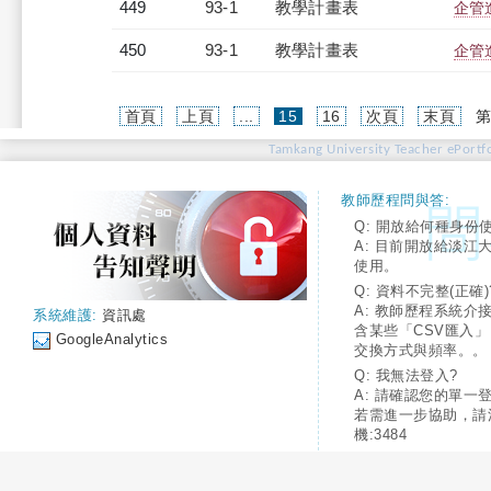
449
93-1
教學計畫表
企管進
450
93-1
教學計畫表
企管進
(current)
首頁
上頁
...
15
16
次頁
末頁
第
Tamkang University Teacher ePortfo
教師歷程問與答:
Q: 開放給何種身份
A: 目前開放給淡江
使用。
Q: 資料不完整(正確)
A: 教師歷程系統介
系統維護:
資訊處
含某些「CSV匯入
GoogleAnalytics
交換方式與頻率。。
Q: 我無法登入?
A: 請確認您的單一
若需進一步協助，請
機:3484