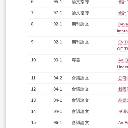
6
95-1
論文指導
會計
7
97-1
論文指導
會計
8
92-1
期刊論文
Devel
impro
9
92-1
期刊論文
EVI
OF T
10
90-1
專書
An Em
Under
11
94-2
會議論文
公司
12
94-1
會議論文
我國
13
94-1
會議論文
品質
14
94-1
會議論文
淨退
15
96-1
會議論文
An E