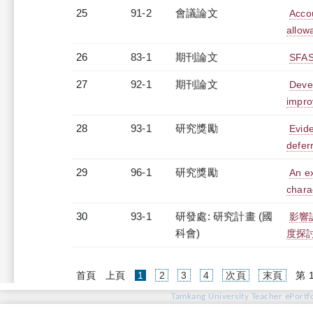
25
91-2
會議論文
Accou
allow
26
83-1
期刊論文
SFAS
27
92-1
期刊論文
Devel
impro
28
93-1
研究獎勵
Evid
defer
29
96-1
研究獎勵
An ex
chara
30
93-1
研發處: 研究計畫 (國
影響
科會)
度探
(current)
首頁
上頁
1
2
3
4
次頁
末頁
第 
Tamkang University Teacher ePortfo