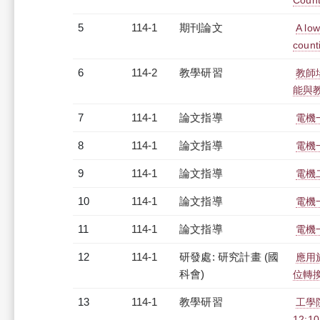
Count
5
114-1
期刊論文
A low
count
6
114-2
教學研習
教師場
能與教師
7
114-1
論文指導
電機
8
114-1
論文指導
電機
9
114-1
論文指導
電機
10
114-1
論文指導
電機
11
114-1
論文指導
電機
12
114-1
研發處: 研究計畫 (國
應用
科會)
位轉
13
114-1
教學研習
工學
12:10