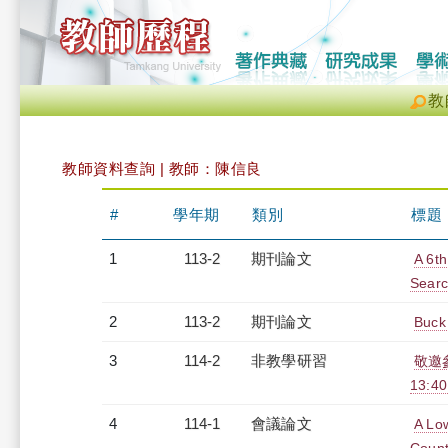
教
教師資料查詢 | 教師：陳信良
#
學年期
類別
標題
1
113-2
期刊論文
A 6th
Searc
2
113-2
期刊論文
Buck
3
114-2
非教學研習
敬邀參
13:4
4
114-1
會議論文
A Low