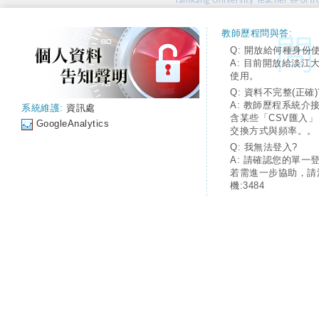
Tamkang University Teacher ePortfo
教師歷程問與答:
Q: 開放給何種身份
A: 目前開放給淡江
使用。
Q: 資料不完整(正確)
A: 教師歷程系統介
系統維護:
資訊處
含某些「CSV匯入
GoogleAnalytics
交換方式與頻率。。
Q: 我無法登入?
A: 請確認您的單一
若需進一步協助，請
機:3484