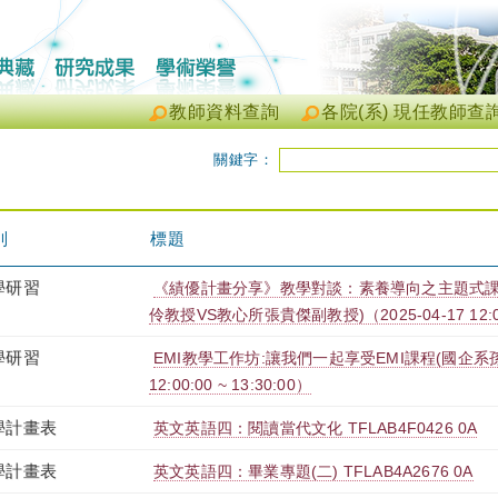
教師資料查詢
各院(系) 現任教師查
關鍵字：
別
標題
學研習
《績優計畫分享》教學對談：素養導向之主題式課
伶教授VS教心所張貴傑副教授)（2025-04-17 12:00:
學研習
EMI教學工作坊:讓我們一起享受EMI課程(國企系孫嘉
12:00:00 ~ 13:30:00）
學計畫表
英文英語四：閱讀當代文化 TFLAB4F0426 0A
學計畫表
英文英語四：畢業專題(二) TFLAB4A2676 0A