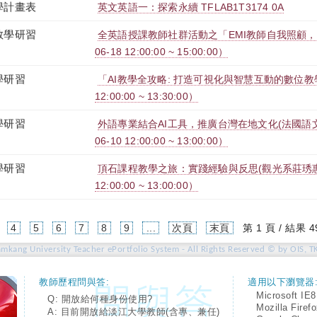
學計畫表
英文英語一：探索永續 TFLAB1T3174 0A
教學研習
全英語授課教師社群活動之「EMI教師自我照顧，重
06-18 12:00:00 ~ 15:00:00）
學研習
「AI教學全攻略: 打造可視化與智慧互動的數位教學現
12:00:00 ~ 13:30:00）
學研習
外語專業結合AI工具，推廣台灣在地文化(法國語文
06-10 12:00:00 ~ 13:00:00）
學研習
頂石課程教學之旅：實踐經驗與反思(觀光系莊琇惠老師
12:00:00 ~ 13:00:00）
4
5
6
7
8
9
...
次頁
末頁
第 1 頁 / 結果 4
amkang University Teacher ePortfolio System - All Rights Reserved © by OIS, T
教師歷程問與答:
適用以下瀏覽器
Microsoft IE8
Q: 開放給何種身份使用?
Mozilla Firef
A: 目前開放給淡江大學教師(含專、兼任)