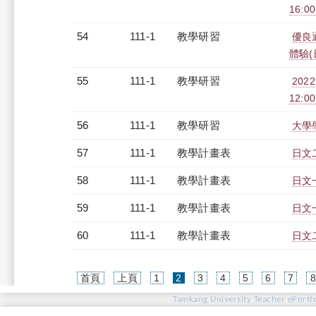
16:0
54
111-1
教學研習
優良
體驗(日
55
111-1
教學研習
20
12:00
56
111-1
教學研習
大學學
57
111-1
教學計畫表
日文二
58
111-1
教學計畫表
日文一
59
111-1
教學計畫表
日文一
60
111-1
教學計畫表
日文二
(current)
首頁
上頁
1
2
3
4
5
6
7
Tamkang University Teacher ePortfo