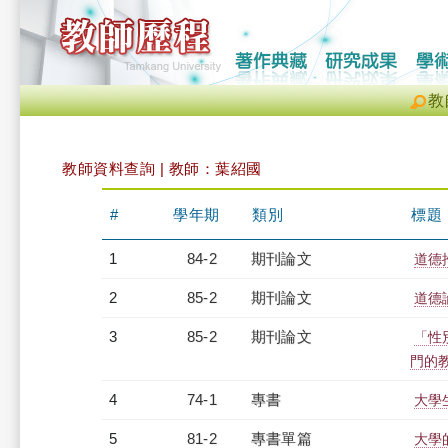
教
教師資料查詢 | 教師：葉紹國
#
學年期
類別
標題
1
84-2
期刊論文
道德
2
85-2
期刊論文
道德
3
85-2
期刊論文
「性
門的
4
74-1
專書
大學
5
81-2
專書單篇
大學