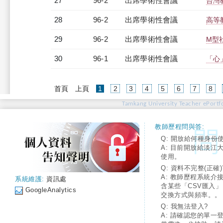
27
96-2
出席學術性會議
台灣
28
96-2
出席學術性會議
高等
29
96-2
出席學術性會議
M型
30
96-1
出席學術性會議
「心
(current)
首頁
上頁
1
2
3
4
5
6
7
8
Tamkang University Teacher ePortfo
教師歷程問與答:
Q: 開放給何種身份
A: 目前開放給淡江
使用。
Q: 資料不完整(正確)
A: 教師歷程系統介
系統維護:
資訊處
含某些「CSV匯入
GoogleAnalytics
交換方式與頻率。。
Q: 我無法登入?
A: 請確認您的單一