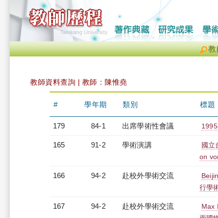
教
教師資料查詢 | 教師：陳惟堯
#
學年期
類別
標題
179
84-1
出席學術性會議
19
165
91-2
學術演講
國立台灣
on vo
166
94-2
赴校外學術交流
Bei
行學
167
94-2
赴校外學術交流
Max 