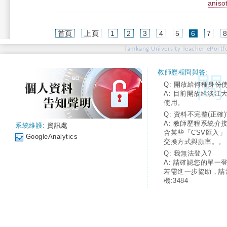
aniso
(current)
首頁
上頁
1
2
3
4
5
6
7
Tamkang University Teacher ePortfo
教師歷程問與答:
Q: 開放給何種身份
A: 目前開放給淡江
使用。
Q: 資料不完整(正確)
A: 教師歷程系統介
系統維護:
資訊處
含某些「CSV匯入
GoogleAnalytics
交換方式與頻率。。
Q: 我無法登入?
A: 請確認您的單一
若需進一步協助，請
機:3484