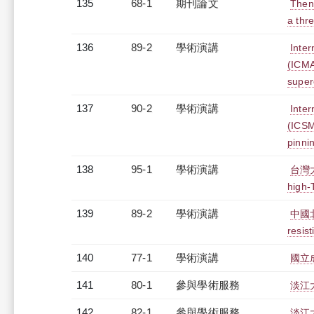
135
68-1
期刊論文
Then 
a thr
136
89-2
學術演講
Inter
(ICMA
super
137
90-2
學術演講
Inter
(ICSM
pinnin
138
95-1
學術演講
台灣大學
high-
139
89-2
學術演講
中國北京
resist
140
77-1
學術演講
國立成功
141
80-1
參與學術服務
淡江
142
82-1
參與學術服務
淡江