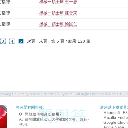
文指導
機械一碩士班 王一忠
文指導
機械一碩士班 莊晉東
文指導
機械一碩士班 涂崑仁
(current)
3
4
5
次頁
末頁
第 5 頁 / 結果 128 筆
amkang University Teacher ePortfolio System - All Rights Reserved © by OIS, T
教師歷程問與答:
適用以下瀏覽器
Microsoft IE8
Q: 開放給何種身份使用?
Mozilla Firef
A: 目前開放給淡江大學教師(含專、兼任)
Google Chro
使用。
Apple Safari