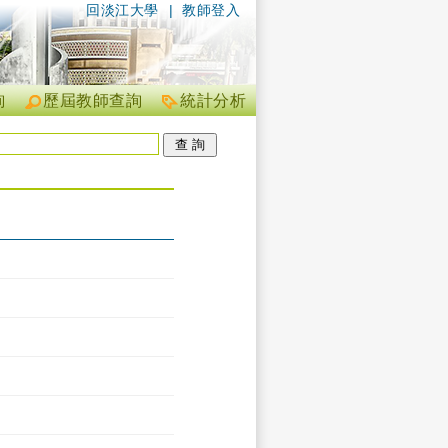
回淡江大學
|
教師登入
詢
歷屆教師查詢
統計分析