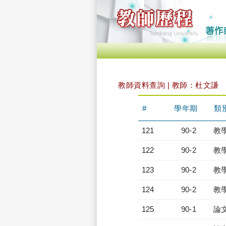
教師資料查詢 | 教師：杜文謙
#
學年期
類
121
90-2
教
122
90-2
教
123
90-2
教
124
90-2
教
125
90-1
論