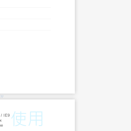
KU
:
 / IE9
ox
me