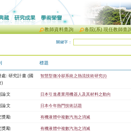
教師資料查詢
各院(系) 現任教師查
關鍵字：
別
標題
處: 研究計畫 (國
智慧型微冷卻系統之熱流技術研究(I)
)
刊論文
日本引進產業用機器人及其材料之動向
刊論文
日本今年熱門技術話題
究獎勵
有機液體中複數汽泡之消滅
究獎勵
有機液體中複數汽泡之消滅