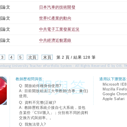
刊論文
日本汽車的技術開發
刊論文
世界IC產業的動向
刊論文
中共電子工業發展近況
刊論文
中共經濟近貌選錄
urrent)
3
4
5
次頁
末頁
第 2 頁 / 結果 128 筆
amkang University Teacher ePortfolio System - All Rights Reserved © by OIS, T
教師歷程問與答:
適用以下瀏覽器
Microsoft IE8
Q: 開放給何種身份使用?
Mozilla Firef
A: 目前開放給淡江大學教師(含專、兼任)
Google Chro
使用。
Apple Safari
Q: 資料不完整(正確)?
A: 教師歷程系統介接自七大系統，並包
含某些「CSV匯入」；分別有不同的資料
交換方式與頻率。。
Q: 我無法登入?