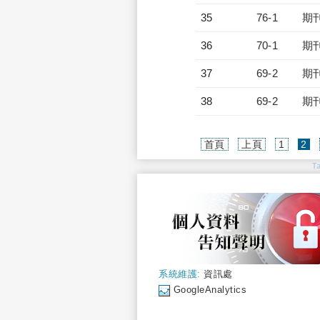
35
76-1
期
36
70-1
期
37
69-2
期
38
69-2
期
(c
首頁
上頁
1
2
T
系統維護:
資訊處
GoogleAnalytics