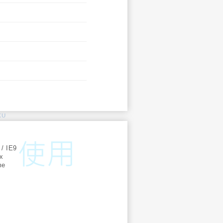
KU
:
 / IE9
ox
me