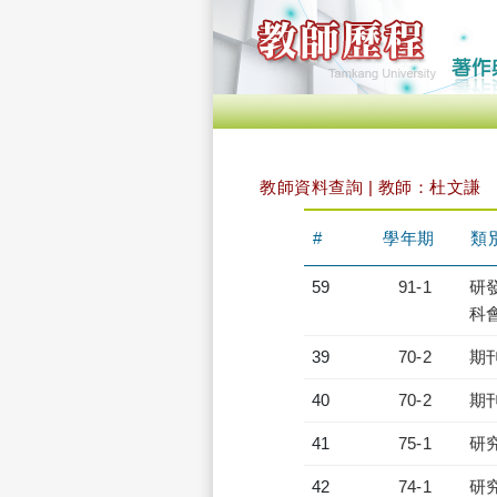
教師資料查詢 | 教師：杜文謙
#
學年期
類
59
91-1
研發
科會
39
70-2
期
40
70-2
期
41
75-1
研
42
74-1
研