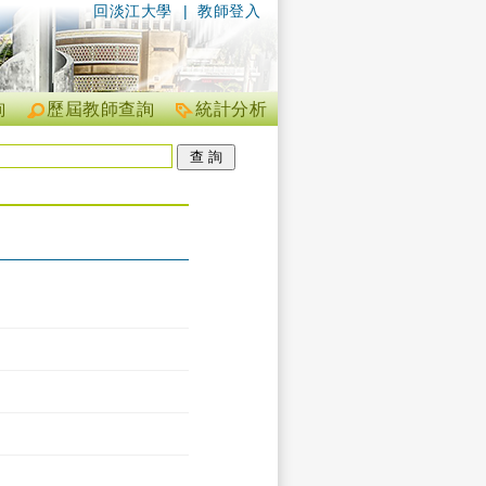
回淡江大學
|
教師登入
詢
歷屆教師查詢
統計分析