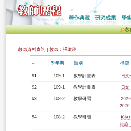
教
教師資料查詢 | 教師：張瓊玲
#
學年期
類別
標題
91
109-1
教學計畫表
日文一
92
109-1
教學計畫表
日文一
93
108-2
教學研習
202
2020-
94
108-2
教學研習
iC
措施（2