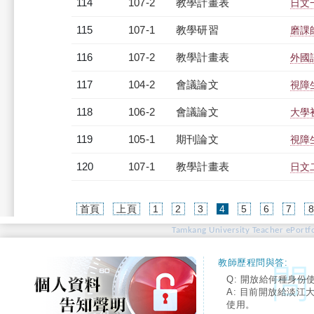
114
107-2
教學計畫表
日文一
115
107-1
教學研習
磨課師
116
107-2
教學計畫表
外國語
117
104-2
會議論文
視障
118
106-2
會議論文
大學
119
105-1
期刊論文
視障
120
107-1
教學計畫表
日文二
(current)
首頁
上頁
1
2
3
4
5
6
7
Tamkang University Teacher ePortfo
教師歷程問與答:
Q: 開放給何種身份
A: 目前開放給淡江
使用。