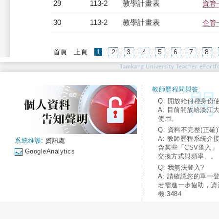
29
113-2
教學計畫表
資管一
30
113-2
教學計畫表
企管一
(current)
首頁
上頁
1
2
3
4
5
6
7
8
Tamkang University Teacher ePortfo
教師歷程問與答:
Q: 開放給何種身份
A: 目前開放給淡江
使用。
Q: 資料不完整(正確)
A: 教師歷程系統介
系統維護:
資訊處
含某些「CSV匯入
GoogleAnalytics
交換方式與頻率。。
Q: 我無法登入?
A: 請確認您的單一
若需進一步協助，請
機:3484