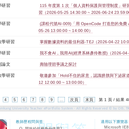
學研習
115 年度第 1 次「個人資料保護與管理制度」研習
習（2026-05-25 14:30:00 ~ 2026-06-24 23:59:
學研習
(課程代號AI-009)「用 OpenCode 打造您的免費
05-26 13:00:00 ~ 14:00:00）
教學研習
掌握數據資料的最佳利器-TEJ（2026-04-22 10:00:0
學研習
我不會AI，我用AI(經濟系林彥伶教授)（2026-04-15 1
刊論文
壽險理賠爭議之探討
教學研習
敬邀參加「Hold不住的尿意，認識膀胱與下泌尿道症
12 12:00:00 ~ 13:00:00）
4
5
6
7
8
9
...
次頁
末頁
第 1 頁 / 結果 4
amkang University Teacher ePortfolio System - All Rights Reserved © by OIS, T
教師歷程問與答:
適用以下瀏覽器
Microsoft IE8
Q: 開放給何種身份使用?