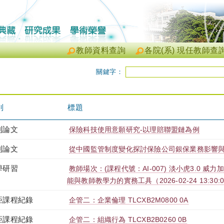
教師資料查詢
各院(系) 現任教師查
關鍵字：
別
標題
刊論文
保險科技使用意願研究-以理賠聯盟鏈為例
刊論文
從中國監管制度變化探討保險公司銀保業務影響與
學研習
教師場次：(課程代號：AI-007) 淡小虎3.0 威
能與教師教學力的實務工具（2026-02-24 13:30:00 
距課程紀錄
企管二：企業倫理 TLCXB2M0800 0A
距課程紀錄
企管二：組織行為 TLCXB2B0260 0B