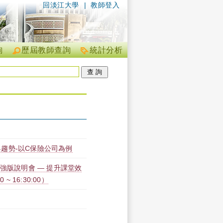
回淡江大學
|
教師登入
詢
歷屆教師查詢
統計分析
趨勢-以C保險公司為例
力加強版說明會 — 提升課堂效
~ 16:30:00）