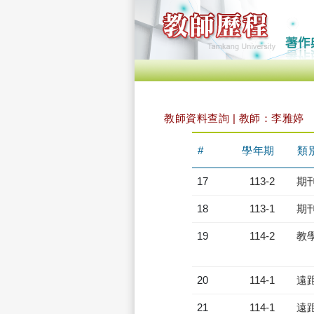
教師資料查詢 | 教師：李雅婷
#
學年期
類
17
113-2
期
18
113-1
期
19
114-2
教
20
114-1
遠
21
114-1
遠