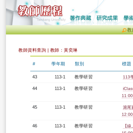
教
教師資料查詢 | 教師：黃奕琳
#
學年期
類別
標題
43
113-1
教學研習
113
44
113-1
教學研習
iCl
11:0
45
113-1
教學研習
滬尾
12:00
46
113-1
教學研習
【線上