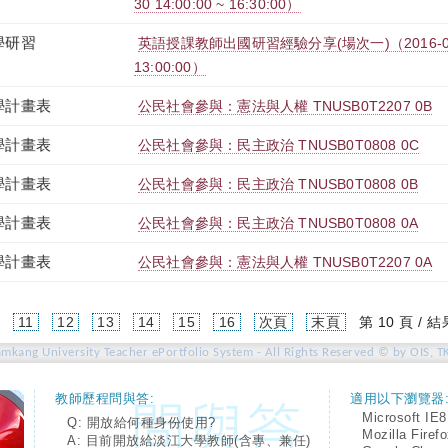
30 14:00:00 ~ 16:30:00）
學研習
英語授課教師出國研習經驗分享(場次一)（2016-09-29
13:00:00）
學計畫表
公民社會參與：憲法與人權 TNUSB0T2207 0B
學計畫表
公民社會參與：民主政治 TNUSB0T0808 0C
學計畫表
公民社會參與：民主政治 TNUSB0T0808 0B
學計畫表
公民社會參與：民主政治 TNUSB0T0808 0A
學計畫表
公民社會參與：憲法與人權 TNUSB0T2207 0A
(current)
11
12
13
14
15
16
次頁
末頁
第 10 頁 / 結
amkang University Teacher ePortfolio System - All Rights Reserved © by OIS, T
教師歷程問與答:
適用以下瀏覽器
Microsoft IE8
Q: 開放給何種身份使用?
Mozilla Firef
A: 目前開放給淡江大學教師(含專、兼任)