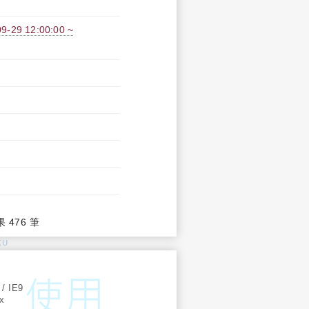
 12:00:00 ~
果 476 筆
KU
:
 / IE9
ox