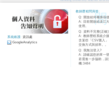
Tamkang University Teacher ePortfo
教師歷程問與答:
Q: 開放給何種身份
A: 目前開放給淡江
使用。
Q: 資料不完整(正確)
A: 教師歷程系統介
系統維護:
資訊處
含某些「CSV匯入
GoogleAnalytics
交換方式與頻率。。
Q: 我無法登入?
A: 請確認您的單一
若需進一步協助，請
機:3484