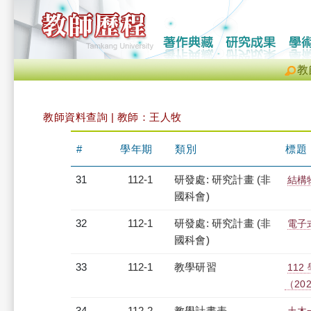
教
教師資料查詢 | 教師：王人牧
#
學年期
類別
標題
31
112-1
研發處: 研究計畫 (非
結構
國科會)
32
112-1
研發處: 研究計畫 (非
電子式
國科會)
33
112-1
教學研習
11
（2023
34
112-2
教學計畫表