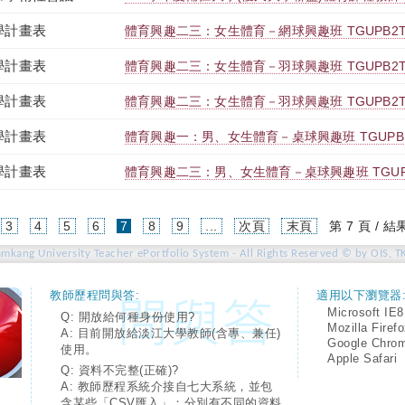
學計畫表
體育興趣二三：女生體育－網球興趣班 TGUPB2T99
學計畫表
體育興趣二三：女生體育－羽球興趣班 TGUPB2T99
學計畫表
體育興趣二三：女生體育－羽球興趣班 TGUPB2T99
學計畫表
體育興趣一：男、女生體育－桌球興趣班 TGUPB1T
學計畫表
體育興趣二三：男、女生體育－桌球興趣班 TGUPB2
(current)
3
4
5
6
7
8
9
...
次頁
末頁
第 7 頁 / 結
amkang University Teacher ePortfolio System - All Rights Reserved © by OIS, T
教師歷程問與答:
適用以下瀏覽器
Microsoft IE8
Q: 開放給何種身份使用?
Mozilla Firef
A: 目前開放給淡江大學教師(含專、兼任)
Google Chro
使用。
Apple Safari
Q: 資料不完整(正確)?
A: 教師歷程系統介接自七大系統，並包
含某些「CSV匯入」；分別有不同的資料