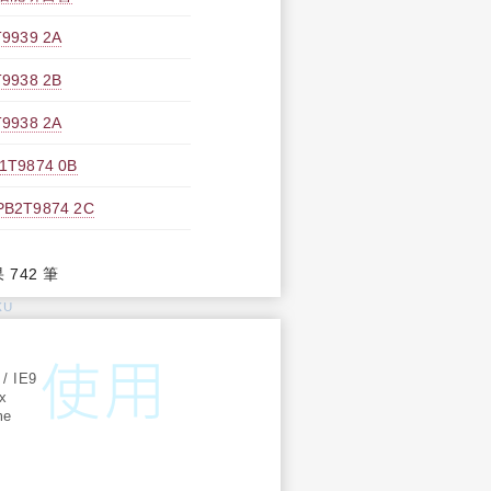
39 2A
38 2B
38 2A
9874 0B
T9874 2C
果 742 筆
KU
:
 / IE9
ox
me